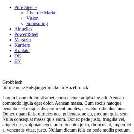
Zum
Zum
Pure Steel +
Inhalt
Hauptmenü
Über die Marke
Vision
Sponsoring
Aktuelles
Power4Steel
Magazin
Karriere
Kontakt
DE
EN
Grobblech
für die neue Fußgängerbrücke in Hazebrouck
Lorem ipsum dolor sit amet, consectetuer adipiscing elit. Aenean
commodo ligula eget dolor. Aenean massa. Cum sociis natoque
penatibus et magnis dis parturient montes, nascetur ridiculus mus.
Donec quam felis, ultricies nec, pellentesque eu, pretium quis, sem.
Nulla consequat massa quis enim. Donec pede justo, fringilla vel,
aliquet nec, vulputate eget, arcu. In enim justo, rhoncus ut, imperdiet
a, venenatis vitae, justo. Nullam dictum felis eu pede mollis pretium.