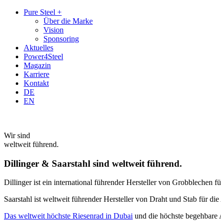
Zum
Zum
Pure Steel +
Inhalt
Hauptmenü
Über die Marke
Vision
Sponsoring
Aktuelles
Power4Steel
Magazin
Karriere
Kontakt
DE
EN
Wir sind
weltweit führend.
Dillinger & Saarstahl sind weltweit führend.
Dillinger ist ein international führender Hersteller von Grobblechen
Saarstahl ist weltweit führender Hersteller von Draht und Stab für d
Das weltweit höchste Riesenrad in Dubai
und die höchste begehbare A