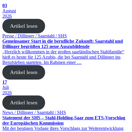
03
August
2026
Artikel lesen
Presse / Dillinger / Saarstahl / SHS
Gemeinsamer Start in die berufliche Zukunft: Saarstahl und
Dillinger begrüßen 125 neue Auszubildende
„Herzlich willkommen in der großen saarländischen Stahlfamilie“
hieß es heute für 125 Azubis, die bei Saarstahl und Dillinger ins
Berufsleben starteten. Im Rahmen einer …
Artikel lesen
17
Juli
2026
Artikel lesen
News / Dillinger / Saarstahl / SHS
Statement der SHS – Stahl-Holding-Saar zum ETS-Vorschlag
der Europäischen Kommission
Mit der heutigen Vorlage ihres Vorschlags zur Weiterentwicklung