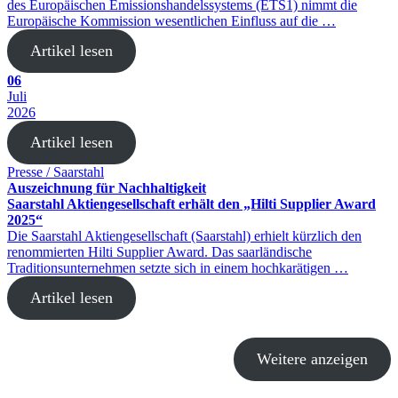
des Europäischen Emissionshandelssystems (ETS1) nimmt die
Europäische Kommission wesentlichen Einfluss auf die …
Artikel lesen
06
Juli
2026
Artikel lesen
Presse / Saarstahl
Auszeichnung für Nachhaltigkeit
Saarstahl Aktiengesellschaft erhält den „Hilti Supplier Award
2025“
Die Saarstahl Aktiengesellschaft (Saarstahl) erhielt kürzlich den
renommierten Hilti Supplier Award. Das saarländische
Traditionsunternehmen setzte sich in einem hochkarätigen …
Artikel lesen
Weitere anzeigen