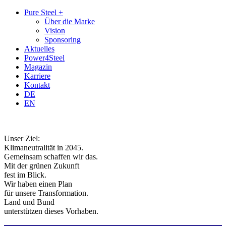
Zum
Zum
Pure Steel +
Inhalt
Hauptmenü
Über die Marke
Vision
Sponsoring
Aktuelles
Power4Steel
Magazin
Karriere
Kontakt
DE
EN
Unser Ziel:
Klimaneutralität in 2045.
Gemeinsam schaffen wir das.
Mit der grünen Zukunft
fest im Blick.
Wir haben einen Plan
für unsere Transformation.
Land und Bund
unterstützen dieses Vorhaben.