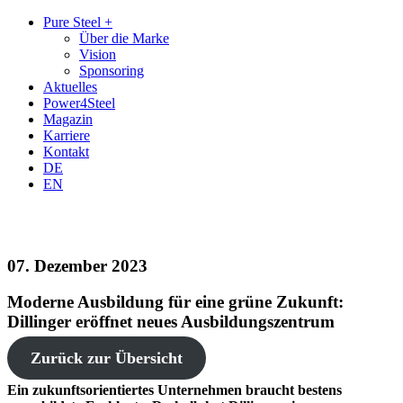
Zum
Zum
Pure Steel +
Inhalt
Hauptmenü
Über die Marke
Vision
Sponsoring
Aktuelles
Power4Steel
Magazin
Karriere
Kontakt
DE
EN
07. Dezember 2023
Moderne Ausbildung für eine grüne Zukunft:
Dillinger eröffnet neues Ausbildungszentrum
Zurück zur Übersicht
Ein zukunftsorientiertes Unternehmen braucht bestens