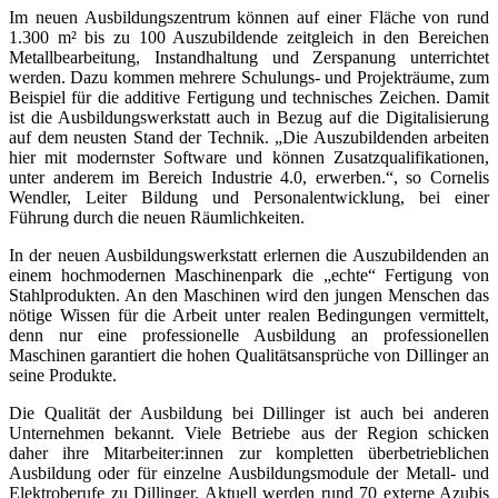
Im neuen Ausbildungszentrum können auf einer Fläche von rund
1.300 m² bis zu 100 Auszubildende zeitgleich in den Bereichen
Metallbearbeitung, Instandhaltung und Zerspanung unterrichtet
werden. Dazu kommen mehrere Schulungs- und Projekträume, zum
Beispiel für die additive Fertigung und technisches Zeichen. Damit
ist die Ausbildungswerkstatt auch in Bezug auf die Digitalisierung
auf dem neusten Stand der Technik. „Die Auszubildenden arbeiten
hier mit modernster Software und können Zusatzqualifikationen,
unter anderem im Bereich Industrie 4.0, erwerben.“, so Cornelis
Wendler, Leiter Bildung und Personalentwicklung, bei einer
Führung durch die neuen Räumlichkeiten.
In der neuen Ausbildungswerkstatt erlernen die Auszubildenden an
einem hochmodernen Maschinenpark die „echte“ Fertigung von
Stahlprodukten. An den Maschinen wird den jungen Menschen das
nötige Wissen für die Arbeit unter realen Bedingungen vermittelt,
denn nur eine professionelle Ausbildung an professionellen
Maschinen garantiert die hohen Qualitätsansprüche von Dillinger an
seine Produkte.
Die Qualität der Ausbildung bei Dillinger ist auch bei anderen
Unternehmen bekannt. Viele Betriebe aus der Region schicken
daher ihre Mitarbeiter:innen zur kompletten überbetrieblichen
Ausbildung oder für einzelne Ausbildungsmodule der Metall- und
Elektroberufe zu Dillinger. Aktuell werden rund 70 externe Azubis