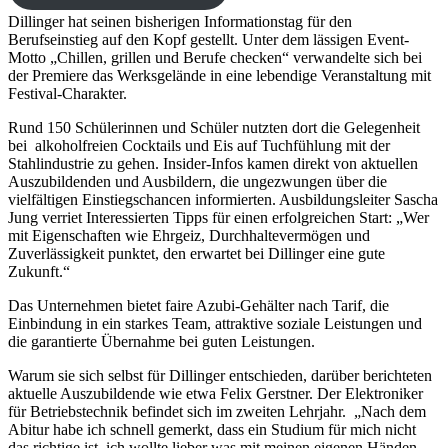
Dillinger hat seinen bisherigen Informationstag für den
Berufseinstieg auf den Kopf gestellt. Unter dem lässigen Event-
Motto „Chillen, grillen und Berufe checken“ verwandelte sich bei
der Premiere das Werksgelände in eine lebendige Veranstaltung mit
Festival-Charakter.
Rund 150 Schülerinnen und Schüler nutzten dort die Gelegenheit
bei alkoholfreien Cocktails und Eis auf Tuchfühlung mit der
Stahlindustrie zu gehen. Insider-Infos kamen direkt von aktuellen
Auszubildenden und Ausbildern, die ungezwungen über die
vielfältigen Einstiegschancen informierten. Ausbildungsleiter Sascha
Jung verriet Interessierten Tipps für einen erfolgreichen Start: „Wer
mit Eigenschaften wie Ehrgeiz, Durchhaltevermögen und
Zuverlässigkeit punktet, den erwartet bei Dillinger eine gute
Zukunft.“
Das Unternehmen bietet faire Azubi-Gehälter nach Tarif, die
Einbindung in ein starkes Team, attraktive soziale Leistungen und
die garantierte Übernahme bei guten Leistungen.
Warum sie sich selbst für Dillinger entschieden, darüber berichteten
aktuelle Auszubildende wie etwa Felix Gerstner. Der Elektroniker
für Betriebstechnik befindet sich im zweiten Lehrjahr. „Nach dem
Abitur habe ich schnell gemerkt, dass ein Studium für mich nicht
das richtige ist, ich wollte lieber was mit meinen eigenen Händen