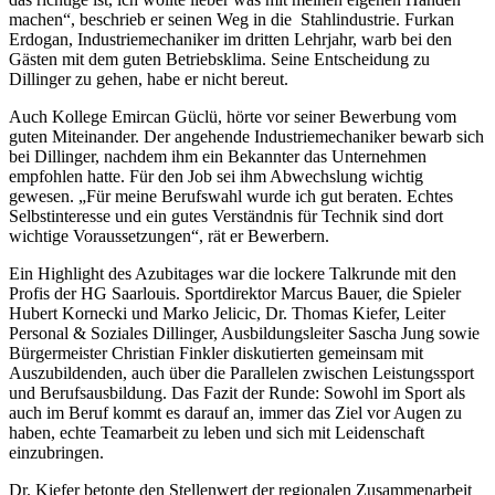
machen“, beschrieb er seinen Weg in die Stahlindustrie. Furkan
Erdogan, Industriemechaniker im dritten Lehrjahr, warb bei den
Gästen mit dem guten Betriebsklima. Seine Entscheidung zu
Dillinger zu gehen, habe er nicht bereut.
Auch Kollege Emircan Güclü, hörte vor seiner Bewerbung vom
guten Miteinander. Der angehende Industriemechaniker bewarb sich
bei Dillinger, nachdem ihm ein Bekannter das Unternehmen
empfohlen hatte. Für den Job sei ihm Abwechslung wichtig
gewesen. „Für meine Berufswahl wurde ich gut beraten. Echtes
Selbstinteresse und ein gutes Verständnis für Technik sind dort
wichtige Voraussetzungen“, rät er Bewerbern.
Ein Highlight des Azubitages war die lockere Talkrunde mit den
Profis der HG Saarlouis. Sportdirektor Marcus Bauer, die Spieler
Hubert Kornecki und Marko Jelicic, Dr. Thomas Kiefer, Leiter
Personal & Soziales Dillinger, Ausbildungsleiter Sascha Jung sowie
Bürgermeister Christian Finkler diskutierten gemeinsam mit
Auszubildenden, auch über die Parallelen zwischen Leistungssport
und Berufsausbildung. Das Fazit der Runde: Sowohl im Sport als
auch im Beruf kommt es darauf an, immer das Ziel vor Augen zu
haben, echte Teamarbeit zu leben und sich mit Leidenschaft
einzubringen.
Dr. Kiefer betonte den Stellenwert der regionalen Zusammenarbeit