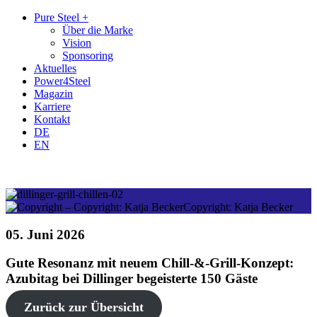
Zum
Zum
Pure Steel +
Inhalt
Hauptmenü
Über die Marke
Vision
Sponsoring
Aktuelles
Power4Steel
Magazin
Karriere
Kontakt
DE
EN
Copyright: Katja Becker
05. Juni 2026
Gute Resonanz mit neuem Chill-&-Grill-Konzept:
Azubitag bei Dillinger begeisterte 150 Gäste
Zurück zur Übersicht