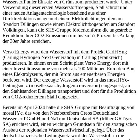
Wasserstoff unter Einsatz von Grünstrom produziert wurde. Unter
Verwendung dieser ersten Wasserstoffmengen, Stahlschrott und
einer neuen Anlagentechnologie bestehend aus einer
Direktreduktionsanlage und einem Elektrolichtbogenofen am
Standort Dillingen sowie einem Elektrolichtbogenofen am Standort
Völklingen, kann die SHS-Gruppe förderkonform die angestrebte
Reduktion ihrer CO2-Emissionen um bis zu 55 Prozent bis Anfang
der 30er Jahre erreichen.
Verso Energy wird den Wasserstoff mit dem Projekt CarlHYng
(Carling Hydrogen Next Generation) in Carling (Frankreich)
produzieren. In einem ersten Schritt plant Verso Energy dort mit
einer Investitionssumme von mehr als 100 Millionen Euro den Bau
eines Elektrolyseurs, der mit Strom aus erneuerbaren Energien
betrieben wird. Der erzeugte Wasserstoff wird in das mosaHYc-
Leitungsnetz (moselle-saar-hydrogen-conversion) eingespeist, an
den Stahlstandort Dillingen transportiert und dort für die Produktion
von CO2-reduziertem Stahl eingesetzt.
Bereits im April 2024 hatte die SHS-Gruppe mit Beauftragung von
mosaHYc, das von den Netzbetreibern Creos Deutschland
Wasserstoff GmbH und NaTran Deutschland SA (früher GRTgaz
SA) errichtet wird, einen wichtigen Grundstein für den strategischen
Ausbau der regionalen Wasserstoffwirtschaft gelegt. Über das
deutsch-französische Leitungsnetz wird der Wasserstoff in die