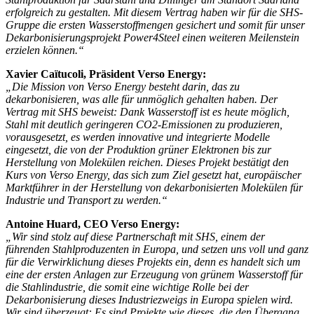
erfolgreich zu gestalten. Mit diesem Vertrag haben wir für die SHS-
Gruppe die ersten Wasserstoffmengen gesichert und somit für unser
Dekarbonisierungsprojekt Power4Steel einen weiteren Meilenstein
erzielen können.“
Xavier Caïtucoli, Präsident Verso Energy:
„Die Mission von Verso Energy besteht darin, das zu
dekarbonisieren, was alle für unmöglich gehalten haben. Der
Vertrag mit SHS beweist: Dank Wasserstoff ist es heute möglich,
Stahl mit deutlich geringeren CO2-Emissionen zu produzieren,
vorausgesetzt, es werden innovative und integrierte Modelle
eingesetzt, die von der Produktion grüner Elektronen bis zur
Herstellung von Molekülen reichen. Dieses Projekt bestätigt den
Kurs von Verso Energy, das sich zum Ziel gesetzt hat, europäischer
Marktführer in der Herstellung von dekarbonisierten Molekülen für
Industrie und Transport zu werden.“
Antoine Huard, CEO Verso Energy:
„Wir sind stolz auf diese Partnerschaft mit SHS, einem der
führenden Stahlproduzenten in Europa, und setzen uns voll und ganz
für die Verwirklichung dieses Projekts ein, denn es handelt sich um
eine der ersten Anlagen zur Erzeugung von grünem Wasserstoff für
die Stahlindustrie, die somit eine wichtige Rolle bei der
Dekarbonisierung dieses Industriezweigs in Europa spielen wird.
Wir sind überzeugt: Es sind Projekte wie dieses, die den Übergang