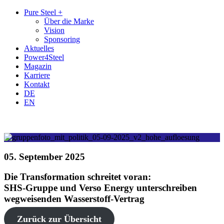
Zum
Zum
Pure Steel +
Inhalt
Hauptmenü
Über die Marke
Vision
Sponsoring
Aktuelles
Power4Steel
Magazin
Karriere
Kontakt
DE
EN
05. September 2025
Die Transformation schreitet voran:
SHS-Gruppe und Verso Energy unterschreiben
wegweisenden Wasserstoff-Vertrag
Zurück zur Übersicht