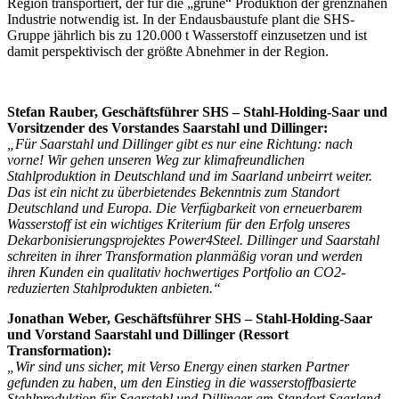
Region transportiert, der für die „grüne“ Produktion der grenznahen
Industrie notwendig ist. In der Endausbaustufe plant die SHS-
Gruppe jährlich bis zu 120.000 t Wasserstoff einzusetzen und ist
damit perspektivisch der größte Abnehmer in der Region.
Stefan Rauber, Geschäftsführer SHS – Stahl-Holding-Saar und
Vorsitzender des Vorstandes Saarstahl und Dillinger:
„Für Saarstahl und Dillinger gibt es nur eine Richtung: nach
vorne! Wir gehen unseren Weg zur klimafreundlichen
Stahlproduktion in Deutschland und im Saarland unbeirrt weiter.
Das ist ein nicht zu überbietendes Bekenntnis zum Standort
Deutschland und Europa. Die Verfügbarkeit von erneuerbarem
Wasserstoff ist ein wichtiges Kriterium für den Erfolg unseres
Dekarbonisierungsprojektes Power4Steel. Dillinger und Saarstahl
schreiten in ihrer Transformation planmäßig voran und werden
ihren Kunden ein qualitativ hochwertiges Portfolio an CO2-
reduzierten Stahlprodukten anbieten.“
Jonathan Weber, Geschäftsführer SHS – Stahl-Holding-Saar
und Vorstand Saarstahl und Dillinger (Ressort
Transformation):
„Wir sind uns sicher, mit Verso Energy einen starken Partner
gefunden zu haben, um den Einstieg in die wasserstoffbasierte
Stahlproduktion für Saarstahl und Dillinger am Standort Saarland