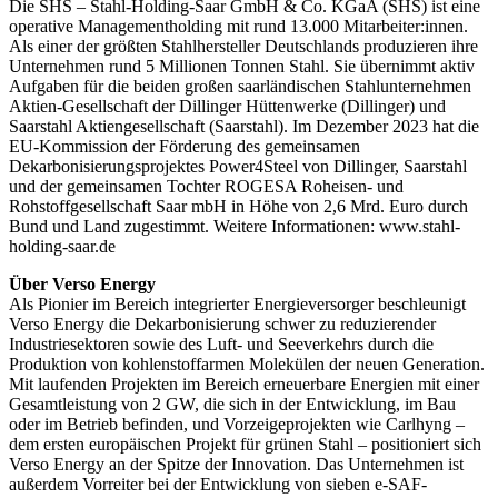
Die SHS – Stahl-Holding-Saar GmbH & Co. KGaA (SHS) ist eine
operative Managementholding mit rund 13.000 Mitarbeiter:innen.
Als einer der größten Stahlhersteller Deutschlands produzieren ihre
Unternehmen rund 5 Millionen Tonnen Stahl. Sie übernimmt aktiv
Aufgaben für die beiden großen saarländischen Stahlunternehmen
Aktien-Gesellschaft der Dillinger Hüttenwerke (Dillinger) und
Saarstahl Aktiengesellschaft (Saarstahl). Im Dezember 2023 hat die
EU-Kommission der Förderung des gemeinsamen
Dekarbonisierungsprojektes Power4Steel von Dillinger, Saarstahl
und der gemeinsamen Tochter ROGESA Roheisen- und
Rohstoffgesellschaft Saar mbH in Höhe von 2,6 Mrd. Euro durch
Bund und Land zugestimmt. Weitere Informationen: www.stahl-
holding-saar.de
Über Verso Energy
Als Pionier im Bereich integrierter Energieversorger beschleunigt
Verso Energy die Dekarbonisierung schwer zu reduzierender
Industriesektoren sowie des Luft- und Seeverkehrs durch die
Produktion von kohlenstoffarmen Molekülen der neuen Generation.
Mit laufenden Projekten im Bereich erneuerbare Energien mit einer
Gesamtleistung von 2 GW, die sich in der Entwicklung, im Bau
oder im Betrieb befinden, und Vorzeigeprojekten wie Carlhyng –
dem ersten europäischen Projekt für grünen Stahl – positioniert sich
Verso Energy an der Spitze der Innovation. Das Unternehmen ist
außerdem Vorreiter bei der Entwicklung von sieben e-SAF-