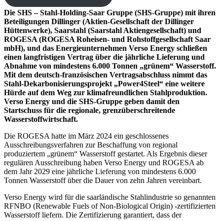
Die SHS – Stahl-Holding-Saar Gruppe (SHS-Gruppe) mit ihren
Beteiligungen Dillinger (Aktien-Gesellschaft der Dillinger
Hüttenwerke), Saarstahl (Saarstahl Aktiengesellschaft) und
ROGESA (ROGESA Roheisen- und Rohstoffgesellschaft Saar
mbH), und das Energieunternehmen Verso Energy schließen
einen langfristigen Vertrag über die jährliche Lieferung und
Abnahme von mindestens 6.000 Tonnen „grünem“ Wasserstoff.
Mit dem deutsch-französischen Vertragsabschluss nimmt das
Stahl-Dekarbonisierungsprojekt „Power4Steel“ eine weitere
Hürde auf dem Weg zur klimafreundlichen Stahlproduktion.
Verso Energy und die SHS-Gruppe geben damit den
Startschuss für die regionale, grenzüberschreitende
Wasserstoffwirtschaft.
Die ROGESA hatte im März 2024 ein geschlossenes
Ausschreibungsverfahren zur Beschaffung von regional
produziertem „grünem“ Wasserstoff gestartet. Als Ergebnis dieser
regulären Ausschreibung haben Verso Energy und ROGESA ab
dem Jahr 2029 eine jährliche Lieferung von mindestens 6.000
Tonnen Wasserstoff über die Dauer von zehn Jahren vereinbart.
Verso Energy wird für die saarländische Stahlindustrie so genannten
RFNBO (Renewable Fuels of Non-Biological Origin) -zertifizierten
Wasserstoff liefern. Die Zertifizierung garantiert, dass der