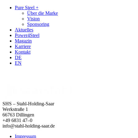
Zum
Zum
Pure Steel +
Inhalt
Hauptmenü
Über die Marke
Vision
Sponsoring
Aktuelles
Power4Steel
Magazin
Karriere
Kontakt
DE
EN
SHS – Stahl-Holding-Saar
Werkstraße 1
66763 Dillingen
+49 6831 47–0
info@stahl-holding-saar.de
Impressum